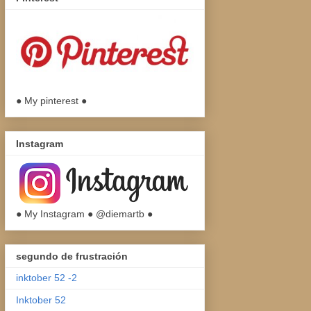
● My pinterest ●
Instagram
● My Instagram ● @diemartb ●
segundo de frustración
inktober 52 -2
Inktober 52