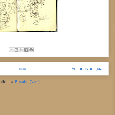
s:
Inicio
Entradas antiguas
ribirse a:
Entradas (Atom)