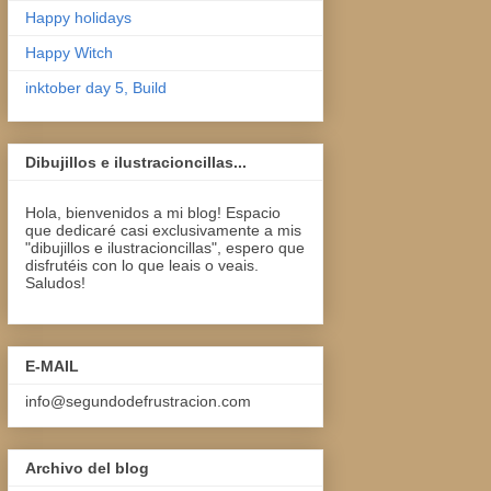
Happy holidays
Happy Witch
inktober day 5, Build
Dibujillos e ilustracioncillas...
Hola, bienvenidos a mi blog! Espacio
que dedicaré casi exclusivamente a mis
"dibujillos e ilustracioncillas", espero que
disfrutéis con lo que leais o veais.
Saludos!
E-MAIL
info@segundodefrustracion.com
Archivo del blog