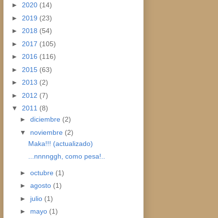
►
2020
(14)
►
2019
(23)
►
2018
(54)
►
2017
(105)
►
2016
(116)
►
2015
(63)
►
2013
(2)
►
2012
(7)
▼
2011
(8)
►
diciembre
(2)
▼
noviembre
(2)
Maka!!! (actualizado)
...nnnnggh, como pesa!..
►
octubre
(1)
►
agosto
(1)
►
julio
(1)
►
mayo
(1)