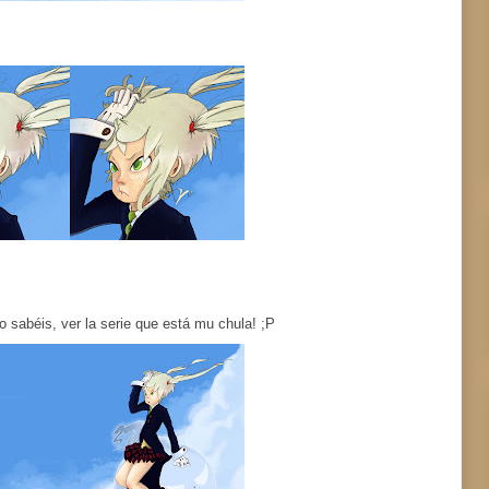
o sabéis, ver la serie que está mu chula! ;P