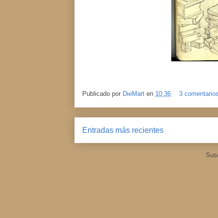
Publicado por
DieMart
en
10:36
3 comentario
Entradas más recientes
Susc