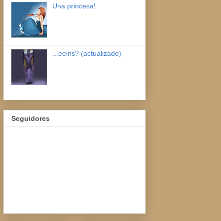
Una princesa!
...eeins? (actualizado)
Seguidores