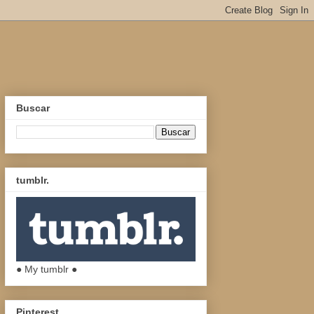
Buscar
tumblr.
● My tumblr ●
Pinterest