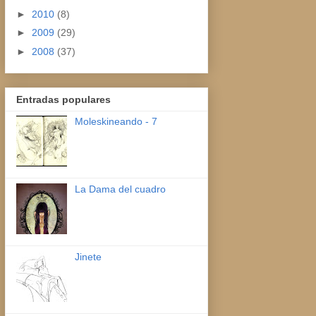
►
2010
(8)
►
2009
(29)
►
2008
(37)
Entradas populares
Moleskineando - 7
La Dama del cuadro
Jinete