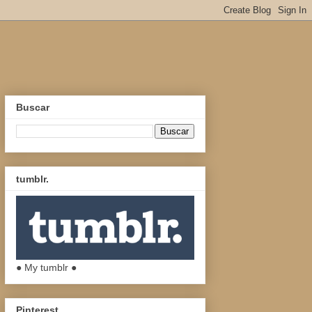
Buscar
tumblr.
● My tumblr ●
Pinterest