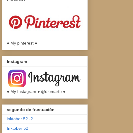
● My pinterest ●
Instagram
● My Instagram ● @diemartb ●
segundo de frustración
inktober 52 -2
Inktober 52