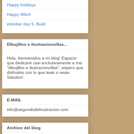
Happy holidays
Happy Witch
inktober day 5, Build
Dibujillos e ilustracioncillas...
Hola, bienvenidos a mi blog! Espacio
que dedicaré casi exclusivamente a mis
"dibujillos e ilustracioncillas", espero que
disfrutéis con lo que leais o veais.
Saludos!
E-MAIL
info@segundodefrustracion.com
Archivo del blog