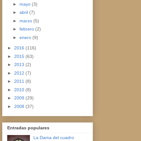
►
mayo
(3)
►
abril
(7)
►
marzo
(5)
►
febrero
(2)
►
enero
(9)
►
2016
(116)
►
2015
(63)
►
2013
(2)
►
2012
(7)
►
2011
(8)
►
2010
(8)
►
2009
(29)
►
2008
(37)
Entradas populares
La Dama del cuadro