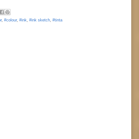
r
,
#colour
,
#ink
,
#ink sketch
,
#tinta