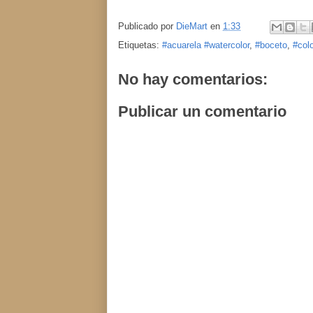
Publicado por
DieMart
en
1:33
Etiquetas:
#acuarela #watercolor
,
#boceto
,
#colo
No hay comentarios:
Publicar un comentario