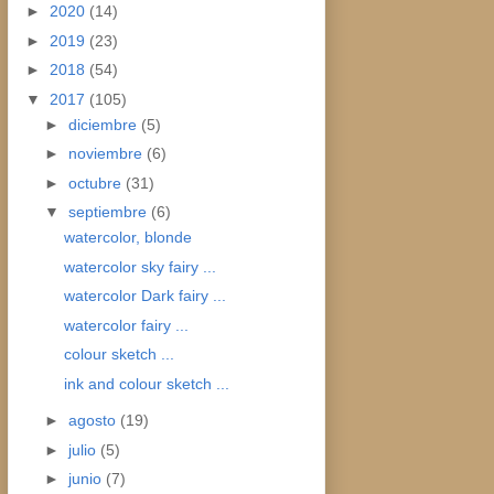
►
2020
(14)
►
2019
(23)
►
2018
(54)
▼
2017
(105)
►
diciembre
(5)
►
noviembre
(6)
►
octubre
(31)
▼
septiembre
(6)
watercolor, blonde
watercolor sky fairy ...
watercolor Dark fairy ...
watercolor fairy ...
colour sketch ...
ink and colour sketch ...
►
agosto
(19)
►
julio
(5)
►
junio
(7)