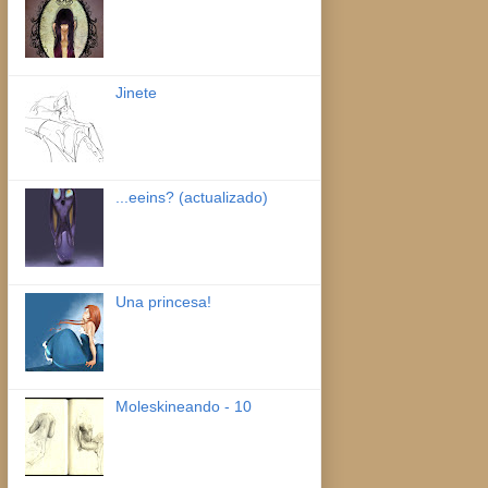
Jinete
...eeins? (actualizado)
Una princesa!
Moleskineando - 10