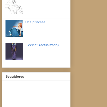
Una princesa!
...eeins? (actualizado)
Seguidores