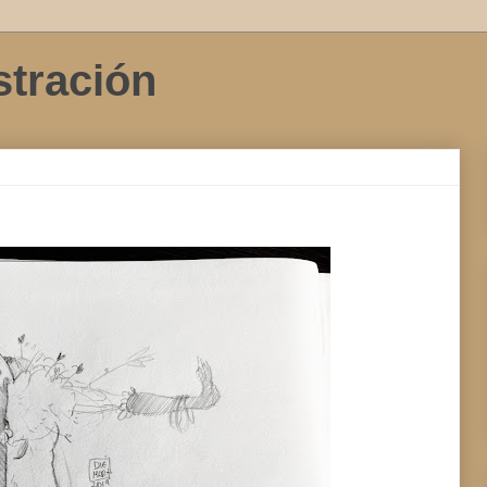
stración