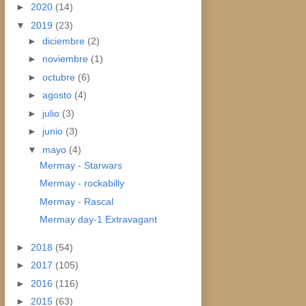
►
2020
(14)
▼
2019
(23)
►
diciembre
(2)
►
noviembre
(1)
►
octubre
(6)
►
agosto
(4)
►
julio
(3)
►
junio
(3)
▼
mayo
(4)
Mermay - Starwars
Mermay - rockabilly
Mermay - Rascal
Mermay day-1 Extravagant
►
2018
(54)
►
2017
(105)
►
2016
(116)
►
2015
(63)