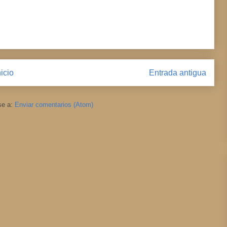
nicio
Entrada antigua
se a:
Enviar comentarios (Atom)