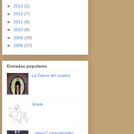
►
2013
(2)
►
2012
(7)
►
2011
(8)
►
2010
(8)
►
2009
(29)
►
2008
(37)
Entradas populares
La Dama del cuadro
Jinete
...eeins? (actualizado)