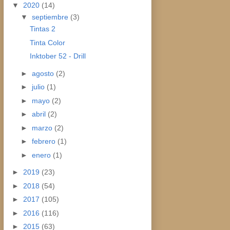
▼
2020
(14)
▼
septiembre
(3)
Tintas 2
Tinta Color
Inktober 52 - Drill
►
agosto
(2)
►
julio
(1)
►
mayo
(2)
►
abril
(2)
►
marzo
(2)
►
febrero
(1)
►
enero
(1)
►
2019
(23)
►
2018
(54)
►
2017
(105)
►
2016
(116)
►
2015
(63)