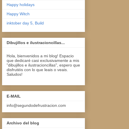
Happy holidays
Happy Witch
inktober day 5, Build
Dibujillos e ilustracioncillas...
Hola, bienvenidos a mi blog! Espacio
que dedicaré casi exclusivamente a mis
"dibujillos e ilustracioncillas", espero que
disfrutéis con lo que leais o veais.
Saludos!
E-MAIL
info@segundodefrustracion.com
Archivo del blog