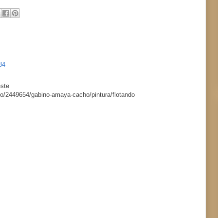
34
este
do/2449654/gabino-amaya-cacho/pintura/flotando