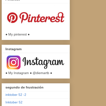
● My pinterest ●
Instagram
● My Instagram ● @diemartb ●
segundo de frustración
inktober 52 -2
Inktober 52