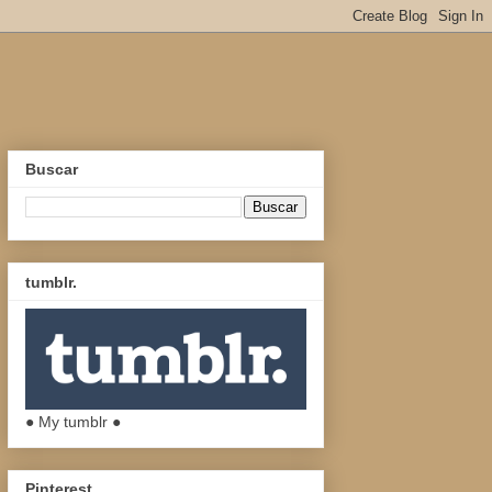
Buscar
tumblr.
● My tumblr ●
Pinterest