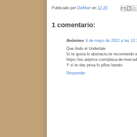
Publicado por
DieMart
en
12:20
1 comentario:
Anónimo
6 de mayo de 2022 a las 12:
Que lindo el Undertale
Si te gusta lo abstracto,te recomiendo 
https://es.artprice.com/plaza-de-merca
Y si te das prisa lo pillas barato
Responder