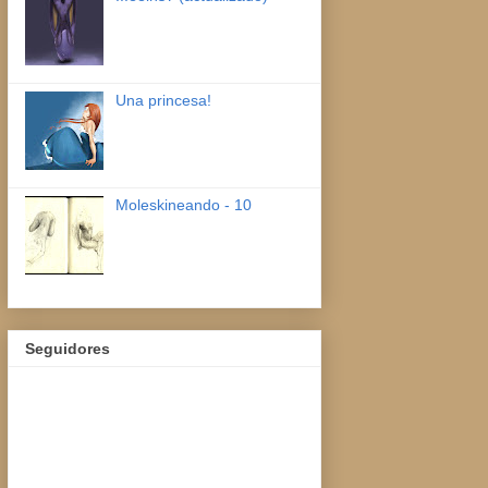
Una princesa!
Moleskineando - 10
Seguidores