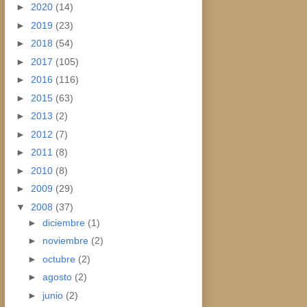
►
2020
(14)
►
2019
(23)
►
2018
(54)
►
2017
(105)
►
2016
(116)
►
2015
(63)
►
2013
(2)
►
2012
(7)
►
2011
(8)
►
2010
(8)
►
2009
(29)
▼
2008
(37)
►
diciembre
(1)
►
noviembre
(2)
►
octubre
(2)
►
agosto
(2)
►
junio
(2)