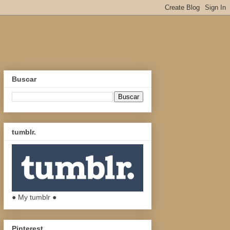
Buscar
tumblr.
● My tumblr ●
Pinterest