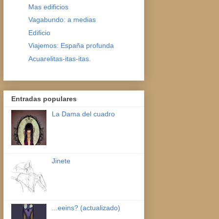
Mas edificios
Vagabundo: a medias
Edificio
Viajemos: España profunda
Acuarelitas-itas-itas.
Entradas populares
La Dama del cuadro
Jinete
...eeins? (actualizado)