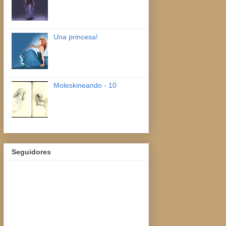
Una princesa!
Moleskineando - 10
Seguidores