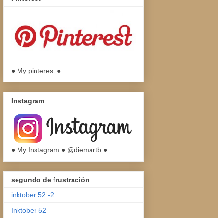
● My pinterest ●
Instagram
● My Instagram ● @diemartb ●
segundo de frustración
inktober 52 -2
Inktober 52