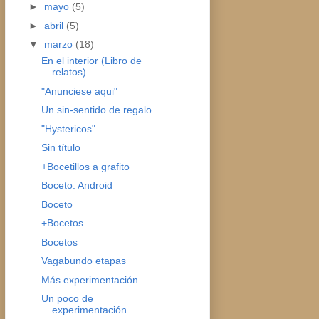
►
mayo
(5)
►
abril
(5)
▼
marzo
(18)
En el interior (Libro de
relatos)
"Anunciese aqui"
Un sin-sentido de regalo
"Hystericos"
Sin título
+Bocetillos a grafito
Boceto: Android
Boceto
+Bocetos
Bocetos
Vagabundo etapas
Más experimentación
Un poco de
experimentación