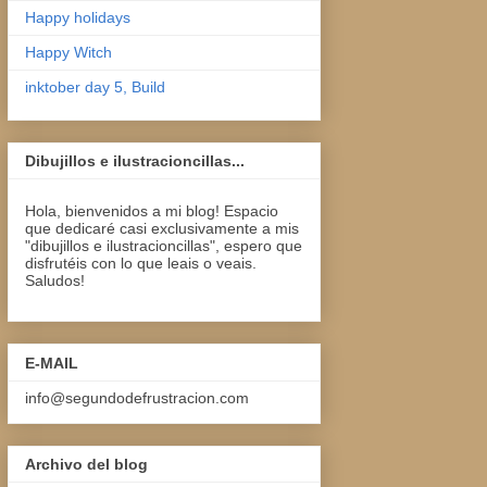
Happy holidays
Happy Witch
inktober day 5, Build
Dibujillos e ilustracioncillas...
Hola, bienvenidos a mi blog! Espacio
que dedicaré casi exclusivamente a mis
"dibujillos e ilustracioncillas", espero que
disfrutéis con lo que leais o veais.
Saludos!
E-MAIL
info@segundodefrustracion.com
Archivo del blog