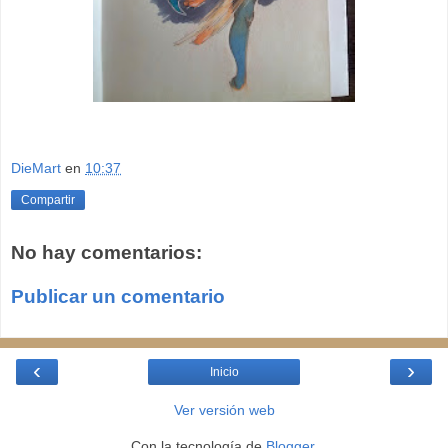
DieMart
en
10:37
Compartir
No hay comentarios:
Publicar un comentario
‹
›
Inicio
Ver versión web
Con la tecnología de
Blogger
.