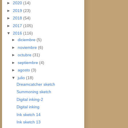
►
2020
(14)
►
2019
(23)
►
2018
(54)
►
2017
(105)
▼
2016
(116)
►
diciembre
(5)
►
noviembre
(6)
►
octubre
(31)
►
septiembre
(4)
►
agosto
(3)
▼
julio
(18)
Dreamcatcher sketch
Summoning sketch
Digital inking-2
Digital inking
Ink sketch 14
Ink sketch 13