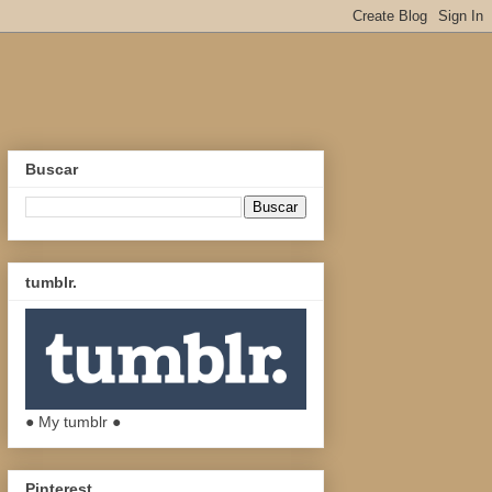
Buscar
tumblr.
● My tumblr ●
Pinterest