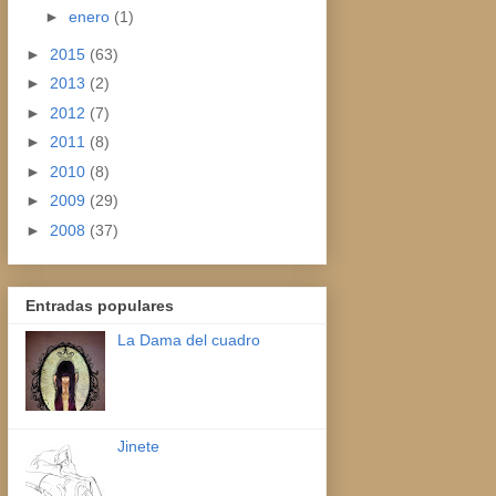
►
enero
(1)
►
2015
(63)
►
2013
(2)
►
2012
(7)
►
2011
(8)
►
2010
(8)
►
2009
(29)
►
2008
(37)
Entradas populares
La Dama del cuadro
Jinete