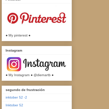
● My pinterest ●
Instagram
● My Instagram ● @diemartb ●
segundo de frustración
inktober 52 -2
Inktober 52