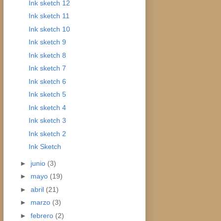
Ink sketch 12
Ink sketch 11
Ink sketch 10
Ink sketch 9
Ink sketch 8
Ink sketch 7
Ink sketch 6
Ink sketch 5
Ink sketch 4
Ink sketch 3
Ink sketch 2
Ink Sketch
►
junio
(3)
►
mayo
(19)
►
abril
(21)
►
marzo
(3)
►
febrero
(2)