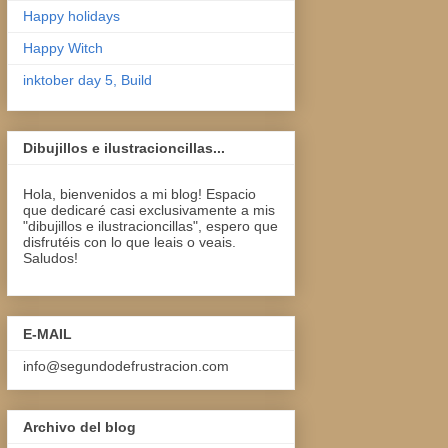
Happy holidays
Happy Witch
inktober day 5, Build
Dibujillos e ilustracioncillas...
Hola, bienvenidos a mi blog! Espacio
que dedicaré casi exclusivamente a mis
"dibujillos e ilustracioncillas", espero que
disfrutéis con lo que leais o veais.
Saludos!
E-MAIL
info@segundodefrustracion.com
Archivo del blog