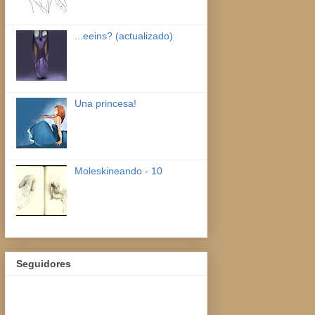
...eeins? (actualizado)
Una princesa!
Moleskineando - 10
Seguidores