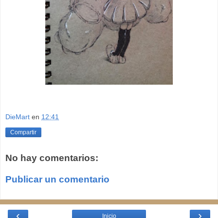
DieMart
en
12:41
Compartir
No hay comentarios:
Publicar un comentario
‹
›
Inicio