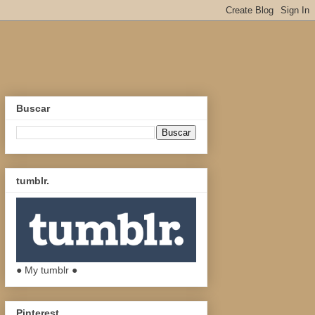
Buscar
tumblr.
● My tumblr ●
Pinterest