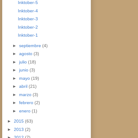
Inktober-5
Inktober-4
Inktober-3
Inktober-2
Inktober-1
►
septiembre
(4)
►
agosto
(3)
►
julio
(18)
►
junio
(3)
►
mayo
(19)
►
abril
(21)
►
marzo
(3)
►
febrero
(2)
►
enero
(1)
►
2015
(63)
►
2013
(2)
►
2012
(7)