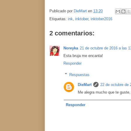
Publicado por
DieMart
en
13:20
Etiquetas:
ink
,
inktober
,
inktober2016
2 comentarios:
Noreyka
21 de octubre de 2016 a las 1
Esta bruja me encanta!
Responder
Respuestas
DieMart
22 de octubre de 
Me alegra mucho que te guste, 
Responder