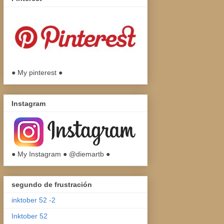
● My pinterest ●
Instagram
● My Instagram ● @diemartb ●
segundo de frustración
inktober 52 -2
Inktober 52