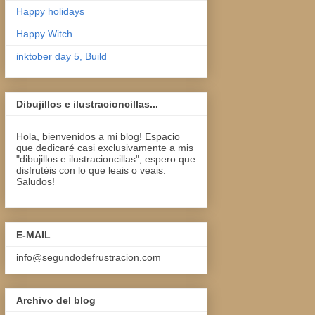
Happy holidays
Happy Witch
inktober day 5, Build
Dibujillos e ilustracioncillas...
Hola, bienvenidos a mi blog! Espacio
que dedicaré casi exclusivamente a mis
"dibujillos e ilustracioncillas", espero que
disfrutéis con lo que leais o veais.
Saludos!
E-MAIL
info@segundodefrustracion.com
Archivo del blog