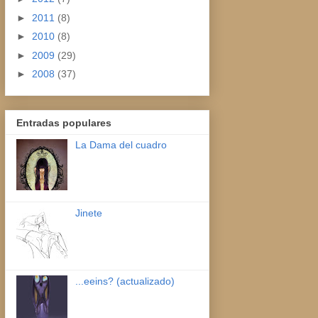
►
2011
(8)
►
2010
(8)
►
2009
(29)
►
2008
(37)
Entradas populares
La Dama del cuadro
Jinete
...eeins? (actualizado)