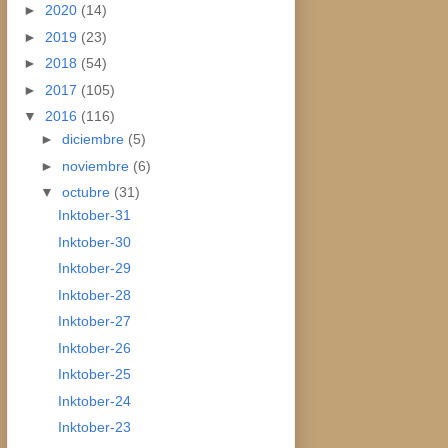
►
2020
(14)
►
2019
(23)
►
2018
(54)
►
2017
(105)
▼
2016
(116)
►
diciembre
(5)
►
noviembre
(6)
▼
octubre
(31)
Inktober-31
Inktober-30
Inktober-29
Inktober-28
Inktober-27
Inktober-26
Inktober-25
Inktober-24
Inktober-23