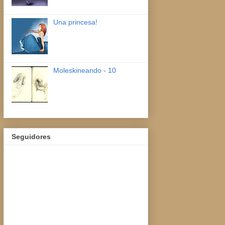
Una princesa!
Moleskineando - 10
Seguidores